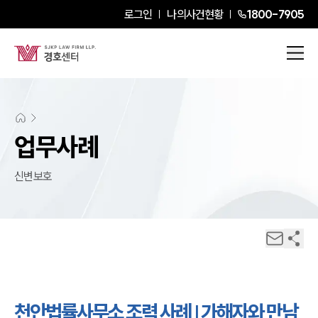
로그인
나의사건현황
1800-7905
업무사례
신변보호
천안법률사무소 조력 사례 | 가해자와 만남