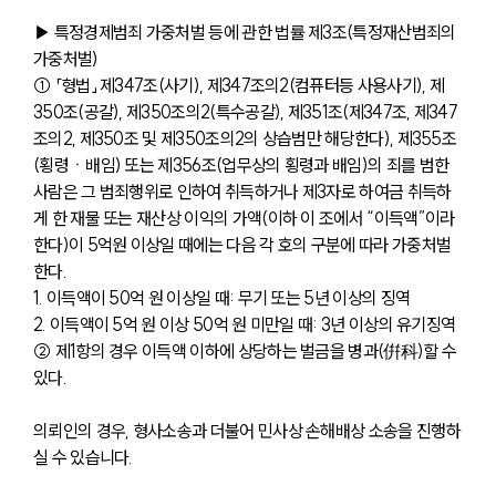
▶ 특정경제범죄 가중처벌 등에 관한 법률 제3조(특정재산범죄의 
가중처벌)
① 「형법」 제347조(사기), 제347조의2(컴퓨터등 사용사기), 제
350조(공갈), 제350조의2(특수공갈), 제351조(제347조, 제347
조의2, 제350조 및 제350조의2의 상습범만 해당한다), 제355조
(횡령ㆍ배임) 또는 제356조(업무상의 횡령과 배임)의 죄를 범한 
사람은 그 범죄행위로 인하여 취득하거나 제3자로 하여금 취득하
게 한 재물 또는 재산상 이익의 가액(이하 이 조에서 “이득액”이라 
한다)이 5억원 이상일 때에는 다음 각 호의 구분에 따라 가중처벌
한다.
1. 이득액이 50억 원 이상일 때: 무기 또는 5년 이상의 징역
2. 이득액이 5억 원 이상 50억 원 미만일 때: 3년 이상의 유기징역
② 제1항의 경우 이득액 이하에 상당하는 벌금을 병과(倂科)할 수 
있다.
의뢰인의 경우, 형사소송과 더불어 민사상 손해배상 소송을 진행하
실 수 있습니다.