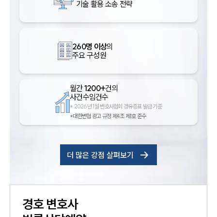
기술 활용 소송 전략
260명 이상
의
주요 구성원
월간
1200+
건의
사건수임건수
*
2026년 1월 변호사협회 경유증표 발급 기준
*대한변협 광고 규정 제4조 제1호 준수
더 많은 강점 살펴보기
경호
변호사